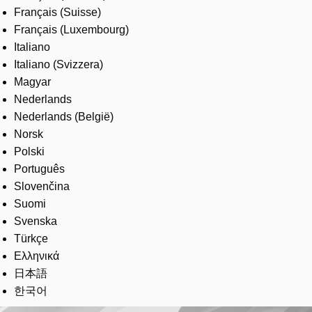
Français (Suisse)
Français (Luxembourg)
Italiano
Italiano (Svizzera)
Magyar
Nederlands
Nederlands (België)
Norsk
Polski
Português
Slovenčina
Suomi
Svenska
Türkçe
Ελληνικά
日本語
한국어