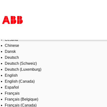
Select Language
Products & Solutions
Čeština
Industries
Chinese
Services
Dansk
About us
Deutsch
Where to buy
Deutsch (Schweiz)
Contact us
Deutsch (Luxemburg)
Careers
English
English (Canada)
Español
Français
Français (Belgique)
Français (Canada)