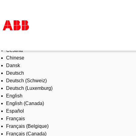
Select Language
Products & Solutions
Čeština
Industries
Chinese
Services
Dansk
About us
Deutsch
Where to buy
Deutsch (Schweiz)
Contact us
Deutsch (Luxemburg)
Careers
English
English (Canada)
Español
Français
Français (Belgique)
Français (Canada)