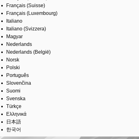
Français (Suisse)
Français (Luxembourg)
Italiano
Italiano (Svizzera)
Magyar
Nederlands
Nederlands (België)
Norsk
Polski
Português
Slovenčina
Suomi
Svenska
Türkçe
Ελληνικά
日本語
한국어