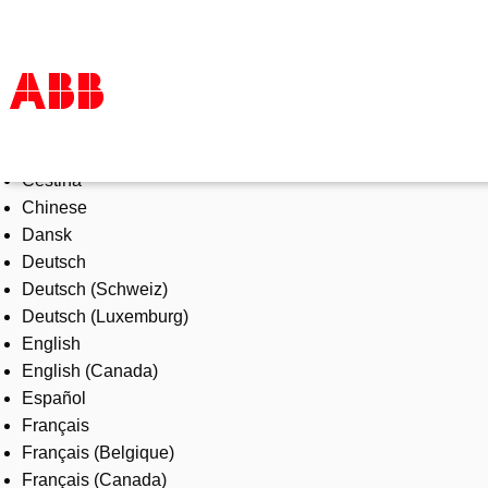
Select Language
Products & Solutions
Čeština
Industries
Chinese
Services
Dansk
About us
Deutsch
Where to buy
Deutsch (Schweiz)
Contact us
Deutsch (Luxemburg)
Careers
English
English (Canada)
Español
Français
Français (Belgique)
Français (Canada)