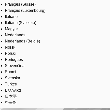
Français (Suisse)
Français (Luxembourg)
Italiano
Italiano (Svizzera)
Magyar
Nederlands
Nederlands (België)
Norsk
Polski
Português
Slovenčina
Suomi
Svenska
Türkçe
Ελληνικά
日本語
한국어