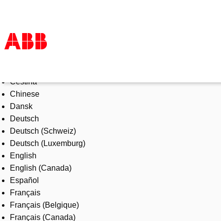
Select Language
Products & Solutions
Čeština
Industries
Chinese
Services
Dansk
About us
Deutsch
Where to buy
Deutsch (Schweiz)
Contact us
Deutsch (Luxemburg)
Careers
English
English (Canada)
Español
Français
Français (Belgique)
Français (Canada)