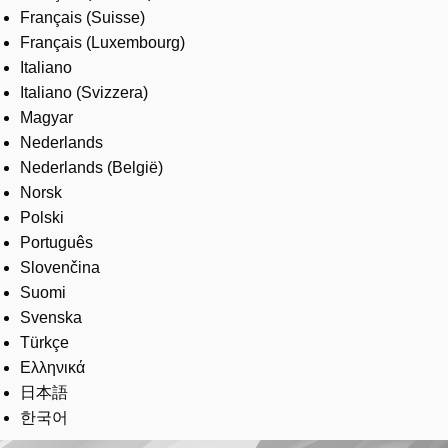
Français (Suisse)
Français (Luxembourg)
Italiano
Italiano (Svizzera)
Magyar
Nederlands
Nederlands (België)
Norsk
Polski
Português
Slovenčina
Suomi
Svenska
Türkçe
Ελληνικά
日本語
한국어