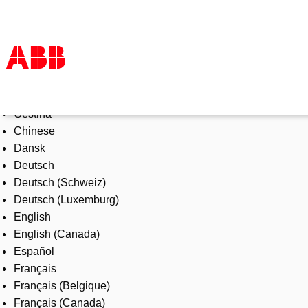
Select Language
Products & Solutions
Čeština
Industries
Chinese
Services
Dansk
About us
Deutsch
Where to buy
Deutsch (Schweiz)
Contact us
Deutsch (Luxemburg)
Careers
English
English (Canada)
Español
Français
Français (Belgique)
Français (Canada)