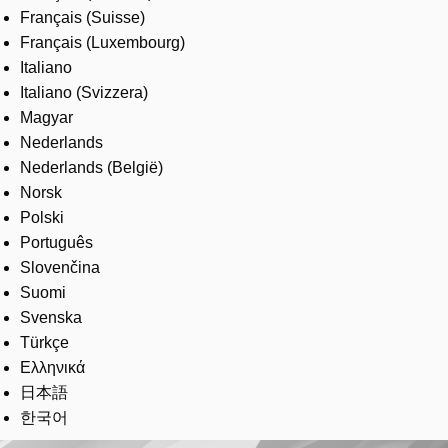
Français (Suisse)
Français (Luxembourg)
Italiano
Italiano (Svizzera)
Magyar
Nederlands
Nederlands (België)
Norsk
Polski
Português
Slovenčina
Suomi
Svenska
Türkçe
Ελληνικά
日本語
한국어