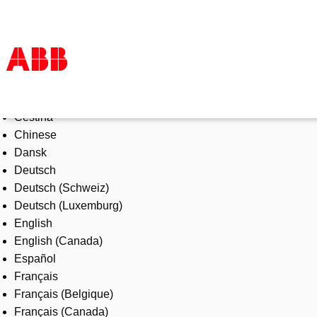
Select Language
Products & Solutions
Čeština
Industries
Chinese
Services
Dansk
About us
Deutsch
Where to buy
Deutsch (Schweiz)
Contact us
Deutsch (Luxemburg)
Careers
English
English (Canada)
Español
Français
Français (Belgique)
Français (Canada)