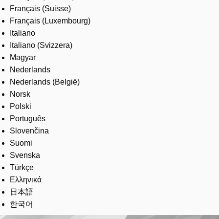
Français (Suisse)
Français (Luxembourg)
Italiano
Italiano (Svizzera)
Magyar
Nederlands
Nederlands (België)
Norsk
Polski
Português
Slovenčina
Suomi
Svenska
Türkçe
Ελληνικά
日本語
한국어