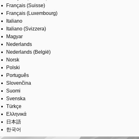
Français (Suisse)
Français (Luxembourg)
Italiano
Italiano (Svizzera)
Magyar
Nederlands
Nederlands (België)
Norsk
Polski
Português
Slovenčina
Suomi
Svenska
Türkçe
Ελληνικά
日本語
한국어