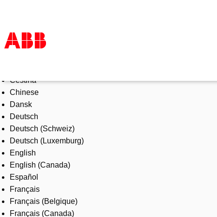
Select Language
Products & Solutions
Čeština
Industries
Chinese
Services
Dansk
About us
Deutsch
Where to buy
Deutsch (Schweiz)
Contact us
Deutsch (Luxemburg)
Careers
English
English (Canada)
Español
Français
Français (Belgique)
Français (Canada)