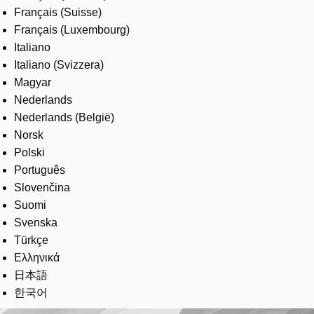
Français (Suisse)
Français (Luxembourg)
Italiano
Italiano (Svizzera)
Magyar
Nederlands
Nederlands (België)
Norsk
Polski
Português
Slovenčina
Suomi
Svenska
Türkçe
Ελληνικά
日本語
한국어