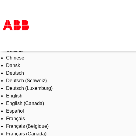
Select Language
Products & Solutions
Čeština
Industries
Chinese
Services
Dansk
About us
Deutsch
Where to buy
Deutsch (Schweiz)
Contact us
Deutsch (Luxemburg)
Careers
English
English (Canada)
Español
Français
Français (Belgique)
Français (Canada)