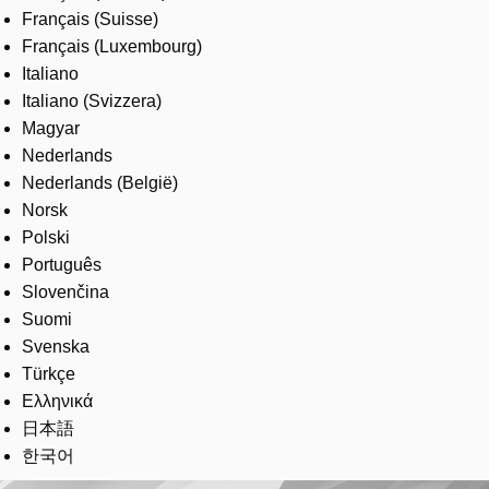
Français (Suisse)
Français (Luxembourg)
Italiano
Italiano (Svizzera)
Magyar
Nederlands
Nederlands (België)
Norsk
Polski
Português
Slovenčina
Suomi
Svenska
Türkçe
Ελληνικά
日本語
한국어