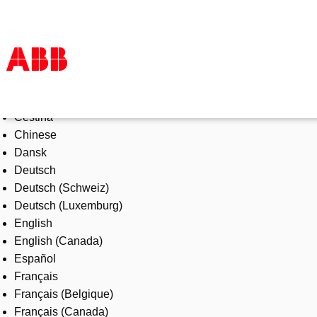
Select Language
Products & Solutions
Čeština
Industries
Chinese
Services
Dansk
About us
Deutsch
Where to buy
Deutsch (Schweiz)
Contact us
Deutsch (Luxemburg)
Careers
English
English (Canada)
Español
Français
Français (Belgique)
Français (Canada)