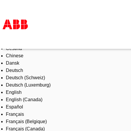
Select Language
Products & Solutions
Čeština
Industries
Chinese
Services
Dansk
About us
Deutsch
Where to buy
Deutsch (Schweiz)
Contact us
Deutsch (Luxemburg)
Careers
English
English (Canada)
Español
Français
Français (Belgique)
Français (Canada)