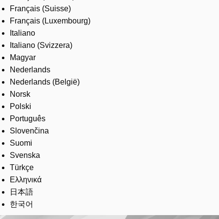
Français (Suisse)
Français (Luxembourg)
Italiano
Italiano (Svizzera)
Magyar
Nederlands
Nederlands (België)
Norsk
Polski
Português
Slovenčina
Suomi
Svenska
Türkçe
Ελληνικά
日本語
한국어