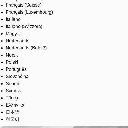
Français (Suisse)
Français (Luxembourg)
Italiano
Italiano (Svizzera)
Magyar
Nederlands
Nederlands (België)
Norsk
Polski
Português
Slovenčina
Suomi
Svenska
Türkçe
Ελληνικά
日本語
한국어