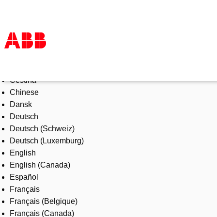
Select Language
Products & Solutions
Čeština
Industries
Chinese
Services
Dansk
About us
Deutsch
Where to buy
Deutsch (Schweiz)
Contact us
Deutsch (Luxemburg)
Careers
English
English (Canada)
Español
Français
Français (Belgique)
Français (Canada)