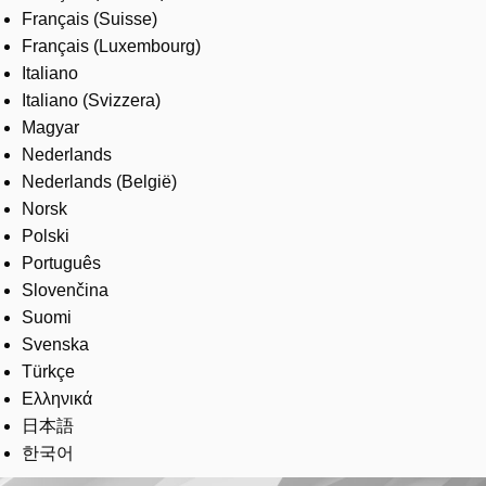
Français (Suisse)
Français (Luxembourg)
Italiano
Italiano (Svizzera)
Magyar
Nederlands
Nederlands (België)
Norsk
Polski
Português
Slovenčina
Suomi
Svenska
Türkçe
Ελληνικά
日本語
한국어