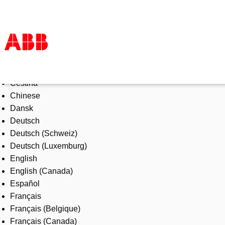
Select Language
Products & Solutions
Čeština
Industries
Chinese
Services
Dansk
About us
Deutsch
Where to buy
Deutsch (Schweiz)
Contact us
Deutsch (Luxemburg)
Careers
English
English (Canada)
Español
Français
Français (Belgique)
Français (Canada)