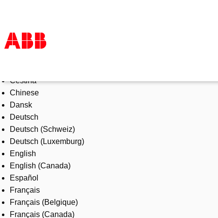
Select Language
Products & Solutions
Čeština
Industries
Chinese
Services
Dansk
About us
Deutsch
Where to buy
Deutsch (Schweiz)
Contact us
Deutsch (Luxemburg)
Careers
English
English (Canada)
Español
Français
Français (Belgique)
Français (Canada)