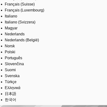
Français (Suisse)
Français (Luxembourg)
Italiano
Italiano (Svizzera)
Magyar
Nederlands
Nederlands (België)
Norsk
Polski
Português
Slovenčina
Suomi
Svenska
Türkçe
Ελληνικά
日本語
한국어