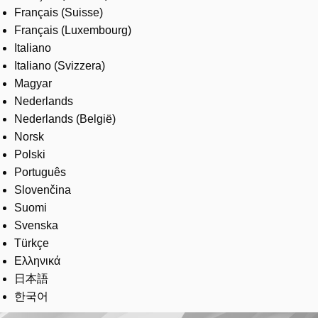
Français (Suisse)
Français (Luxembourg)
Italiano
Italiano (Svizzera)
Magyar
Nederlands
Nederlands (België)
Norsk
Polski
Português
Slovenčina
Suomi
Svenska
Türkçe
Ελληνικά
日本語
한국어