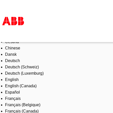
Select Language
Products & Solutions
Čeština
Industries
Chinese
Services
Dansk
About us
Deutsch
Where to buy
Deutsch (Schweiz)
Contact us
Deutsch (Luxemburg)
Careers
English
English (Canada)
Español
Français
Français (Belgique)
Français (Canada)