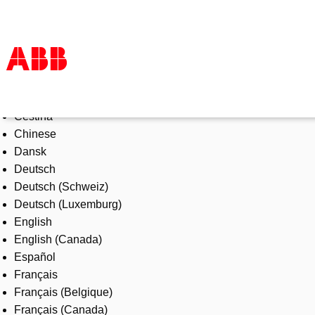
Select Language
Products & Solutions
Čeština
Industries
Chinese
Services
Dansk
About us
Deutsch
Where to buy
Deutsch (Schweiz)
Contact us
Deutsch (Luxemburg)
Careers
English
English (Canada)
Español
Français
Français (Belgique)
Français (Canada)