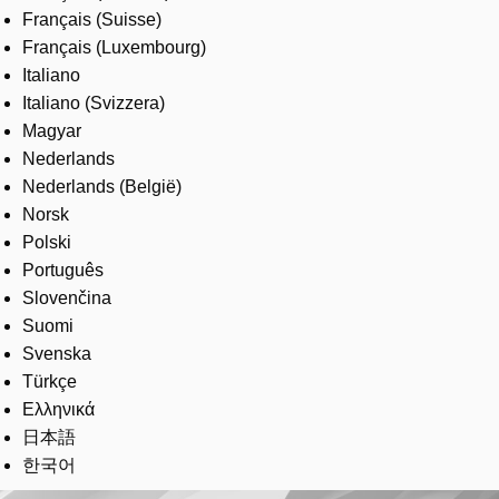
Français (Suisse)
Français (Luxembourg)
Italiano
Italiano (Svizzera)
Magyar
Nederlands
Nederlands (België)
Norsk
Polski
Português
Slovenčina
Suomi
Svenska
Türkçe
Ελληνικά
日本語
한국어