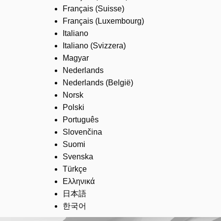
Français (Suisse)
Français (Luxembourg)
Italiano
Italiano (Svizzera)
Magyar
Nederlands
Nederlands (België)
Norsk
Polski
Português
Slovenčina
Suomi
Svenska
Türkçe
Ελληνικά
日本語
한국어