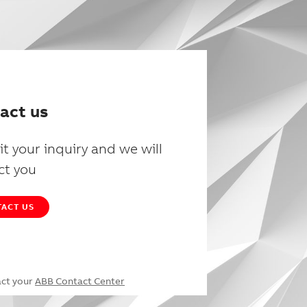
act us
t your inquiry and we will
ct you
ACT US
act your
ABB Contact Center