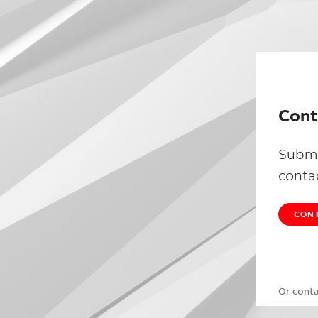
Cont
Submi
conta
CONT
Or cont