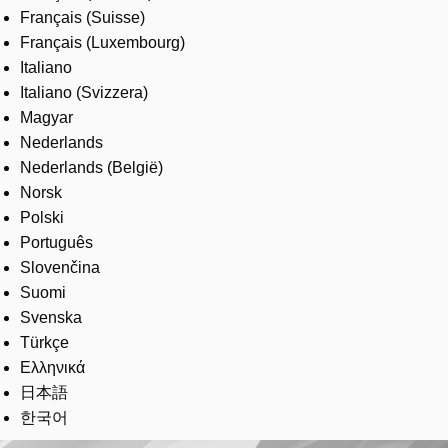
Français (Suisse)
Français (Luxembourg)
Italiano
Italiano (Svizzera)
Magyar
Nederlands
Nederlands (België)
Norsk
Polski
Português
Slovenčina
Suomi
Svenska
Türkçe
Ελληνικά
日本語
한국어