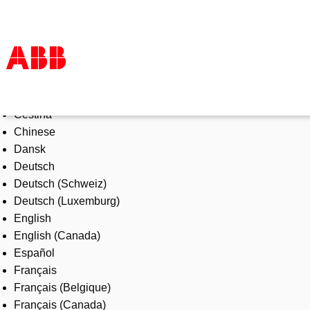
Select Language
Products & Solutions
Čeština
Industries
Chinese
Services
Dansk
About us
Deutsch
Where to buy
Deutsch (Schweiz)
Contact us
Deutsch (Luxemburg)
Careers
English
English (Canada)
Español
Français
Français (Belgique)
Français (Canada)