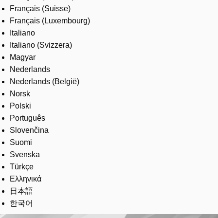
Français (Suisse)
Français (Luxembourg)
Italiano
Italiano (Svizzera)
Magyar
Nederlands
Nederlands (België)
Norsk
Polski
Português
Slovenčina
Suomi
Svenska
Türkçe
Ελληνικά
日本語
한국어