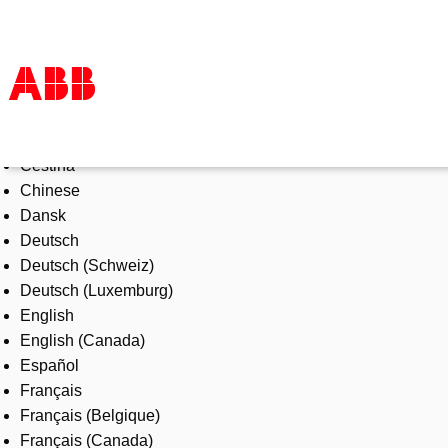
Select Language
Products & Solutions
Čeština
Industries
Chinese
Services
Dansk
About us
Deutsch
Where to buy
Deutsch (Schweiz)
Contact us
Deutsch (Luxemburg)
Careers
English
English (Canada)
Español
Français
Français (Belgique)
Français (Canada)