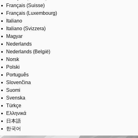
Français (Suisse)
Français (Luxembourg)
Italiano
Italiano (Svizzera)
Magyar
Nederlands
Nederlands (België)
Norsk
Polski
Português
Slovenčina
Suomi
Svenska
Türkçe
Ελληνικά
日本語
한국어