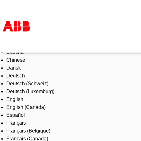
Select Language
Products & Solutions
Čeština
Industries
Chinese
Services
Dansk
About us
Deutsch
Where to buy
Deutsch (Schweiz)
Contact us
Deutsch (Luxemburg)
Careers
English
English (Canada)
Español
Français
Français (Belgique)
Français (Canada)