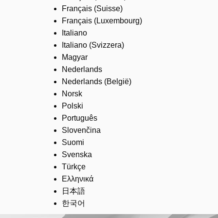
Français (Suisse)
Français (Luxembourg)
Italiano
Italiano (Svizzera)
Magyar
Nederlands
Nederlands (België)
Norsk
Polski
Português
Slovenčina
Suomi
Svenska
Türkçe
Ελληνικά
日本語
한국어