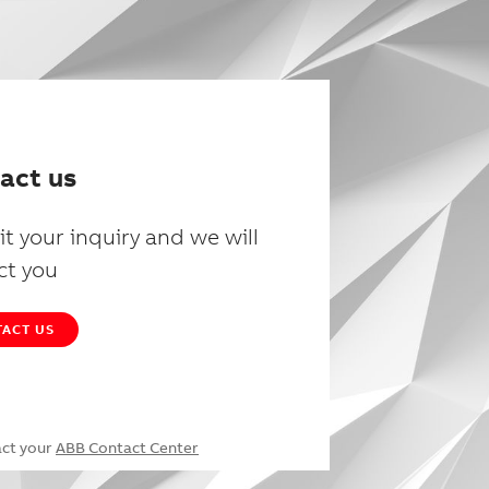
act us
t your inquiry and we will
ct you
ACT US
act your
ABB Contact Center