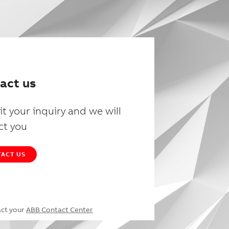
act us
t your inquiry and we will
ct you
ACT US
act your
ABB Contact Center