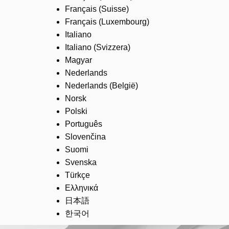
Français (Suisse)
Français (Luxembourg)
Italiano
Italiano (Svizzera)
Magyar
Nederlands
Nederlands (België)
Norsk
Polski
Português
Slovenčina
Suomi
Svenska
Türkçe
Ελληνικά
日本語
한국어