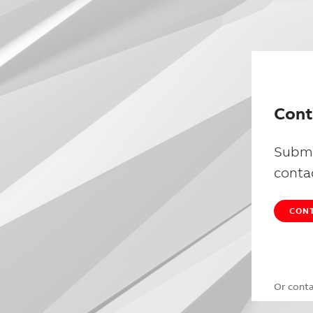
Cont
Submi
conta
CONT
Or cont