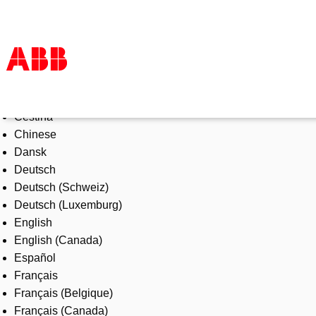
Select Language
Products & Solutions
Čeština
Industries
Chinese
Services
Dansk
About us
Deutsch
Where to buy
Deutsch (Schweiz)
Contact us
Deutsch (Luxemburg)
Careers
English
English (Canada)
Español
Français
Français (Belgique)
Français (Canada)