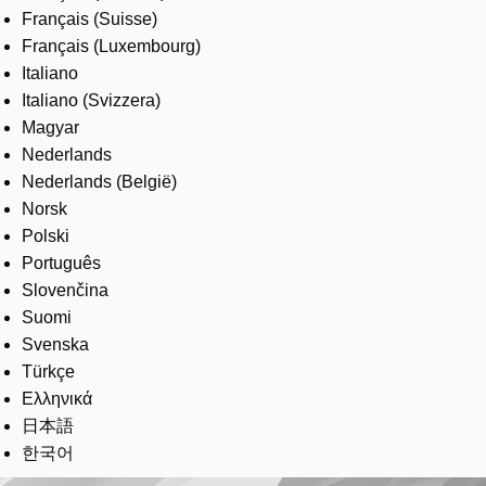
Français (Suisse)
Français (Luxembourg)
Italiano
Italiano (Svizzera)
Magyar
Nederlands
Nederlands (België)
Norsk
Polski
Português
Slovenčina
Suomi
Svenska
Türkçe
Ελληνικά
日本語
한국어