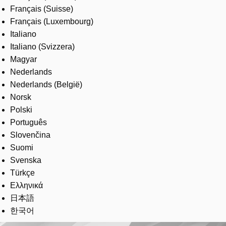
Français (Suisse)
Français (Luxembourg)
Italiano
Italiano (Svizzera)
Magyar
Nederlands
Nederlands (België)
Norsk
Polski
Português
Slovenčina
Suomi
Svenska
Türkçe
Ελληνικά
日本語
한국어