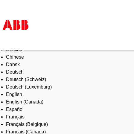
Select Language
Products & Solutions
Čeština
Industries
Chinese
Services
Dansk
About us
Deutsch
Where to buy
Deutsch (Schweiz)
Contact us
Deutsch (Luxemburg)
Careers
English
English (Canada)
Español
Français
Français (Belgique)
Français (Canada)