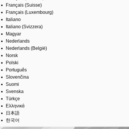
Français (Suisse)
Français (Luxembourg)
Italiano
Italiano (Svizzera)
Magyar
Nederlands
Nederlands (België)
Norsk
Polski
Português
Slovenčina
Suomi
Svenska
Türkçe
Ελληνικά
日本語
한국어