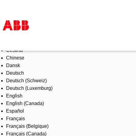
Select Language
Products & Solutions
Čeština
Industries
Chinese
Services
Dansk
About us
Deutsch
Where to buy
Deutsch (Schweiz)
Contact us
Deutsch (Luxemburg)
Careers
English
English (Canada)
Español
Français
Français (Belgique)
Français (Canada)