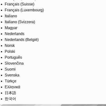
Français (Suisse)
Français (Luxembourg)
Italiano
Italiano (Svizzera)
Magyar
Nederlands
Nederlands (België)
Norsk
Polski
Português
Slovenčina
Suomi
Svenska
Türkçe
Ελληνικά
日本語
한국어