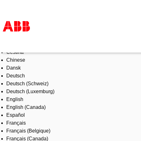
Select Language
Products & Solutions
Čeština
Industries
Chinese
Services
Dansk
About us
Deutsch
Where to buy
Deutsch (Schweiz)
Contact us
Deutsch (Luxemburg)
Careers
English
English (Canada)
Español
Français
Français (Belgique)
Français (Canada)