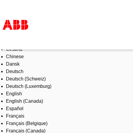
Select Language
Products & Solutions
Čeština
Industries
Chinese
Services
Dansk
About us
Deutsch
Where to buy
Deutsch (Schweiz)
Contact us
Deutsch (Luxemburg)
Careers
English
English (Canada)
Español
Français
Français (Belgique)
Français (Canada)