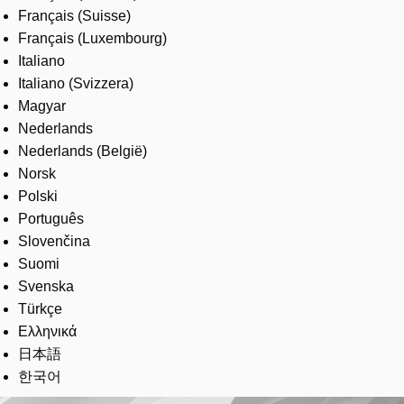
Français (Suisse)
Français (Luxembourg)
Italiano
Italiano (Svizzera)
Magyar
Nederlands
Nederlands (België)
Norsk
Polski
Português
Slovenčina
Suomi
Svenska
Türkçe
Ελληνικά
日本語
한국어