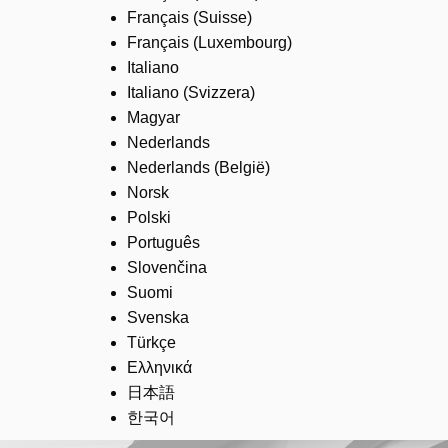
Français (Suisse)
Français (Luxembourg)
Italiano
Italiano (Svizzera)
Magyar
Nederlands
Nederlands (België)
Norsk
Polski
Português
Slovenčina
Suomi
Svenska
Türkçe
Ελληνικά
日本語
한국어