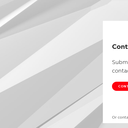
Cont
Submi
conta
CONT
Or cont