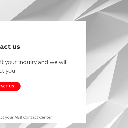
act us
t your inquiry and we will
ct you
ACT US
act your
ABB Contact Center