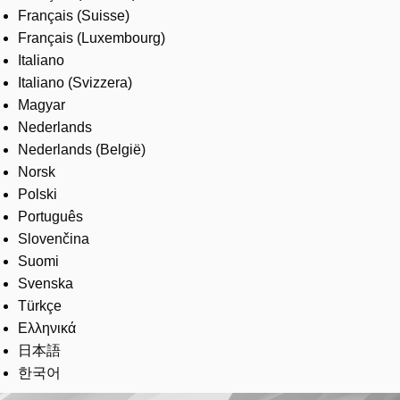
Français (Suisse)
Français (Luxembourg)
Italiano
Italiano (Svizzera)
Magyar
Nederlands
Nederlands (België)
Norsk
Polski
Português
Slovenčina
Suomi
Svenska
Türkçe
Ελληνικά
日本語
한국어