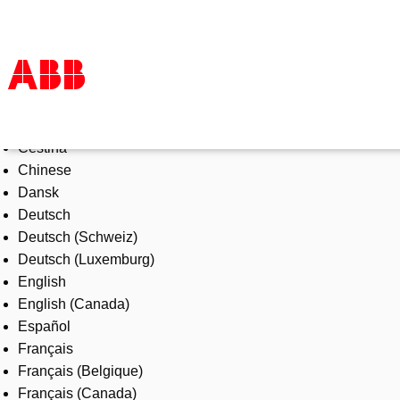
Select Language
Products & Solutions
Čeština
Industries
Chinese
Services
Dansk
About us
Deutsch
Where to buy
Deutsch (Schweiz)
Contact us
Deutsch (Luxemburg)
Careers
English
English (Canada)
Español
Français
Français (Belgique)
Français (Canada)