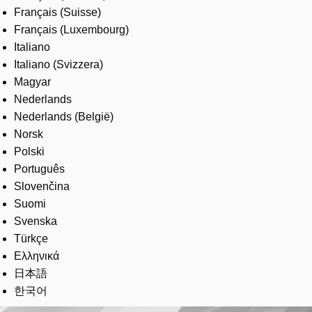
Français (Suisse)
Français (Luxembourg)
Italiano
Italiano (Svizzera)
Magyar
Nederlands
Nederlands (België)
Norsk
Polski
Português
Slovenčina
Suomi
Svenska
Türkçe
Ελληνικά
日本語
한국어