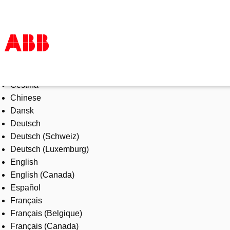
Select Language
Products & Solutions
Čeština
Industries
Chinese
Services
Dansk
About us
Deutsch
Where to buy
Deutsch (Schweiz)
Contact us
Deutsch (Luxemburg)
Careers
English
English (Canada)
Español
Français
Français (Belgique)
Français (Canada)