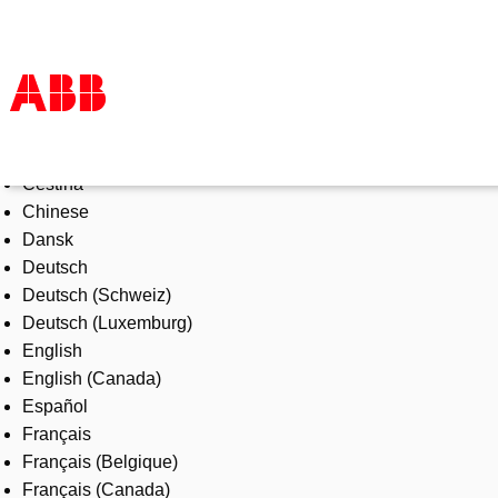
Select Language
Products & Solutions
Čeština
Industries
Chinese
Services
Dansk
About us
Deutsch
Where to buy
Deutsch (Schweiz)
Contact us
Deutsch (Luxemburg)
Careers
English
English (Canada)
Español
Français
Français (Belgique)
Français (Canada)