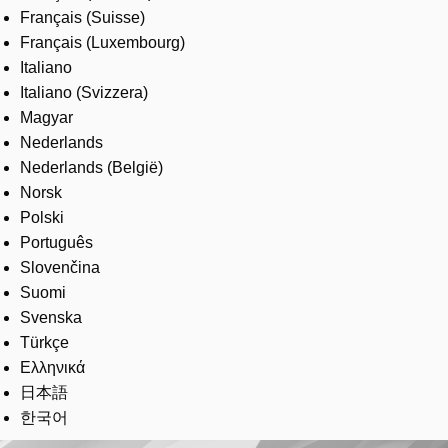
Français (Suisse)
Français (Luxembourg)
Italiano
Italiano (Svizzera)
Magyar
Nederlands
Nederlands (België)
Norsk
Polski
Português
Slovenčina
Suomi
Svenska
Türkçe
Ελληνικά
日本語
한국어