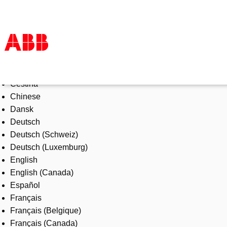
Select Language
Products & Solutions
Čeština
Industries
Chinese
Services
Dansk
About us
Deutsch
Where to buy
Deutsch (Schweiz)
Contact us
Deutsch (Luxemburg)
Careers
English
English (Canada)
Español
Français
Français (Belgique)
Français (Canada)