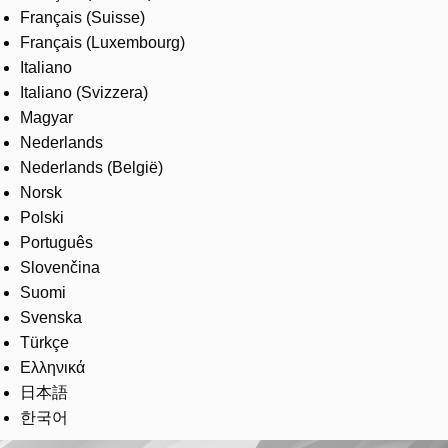
Français (Suisse)
Français (Luxembourg)
Italiano
Italiano (Svizzera)
Magyar
Nederlands
Nederlands (België)
Norsk
Polski
Português
Slovenčina
Suomi
Svenska
Türkçe
Ελληνικά
日本語
한국어