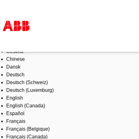
Select Language
Products & Solutions
Čeština
Industries
Chinese
Services
Dansk
About us
Deutsch
Where to buy
Deutsch (Schweiz)
Contact us
Deutsch (Luxemburg)
Careers
English
English (Canada)
Español
Français
Français (Belgique)
Français (Canada)