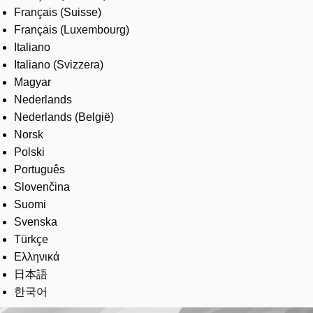
Français (Suisse)
Français (Luxembourg)
Italiano
Italiano (Svizzera)
Magyar
Nederlands
Nederlands (België)
Norsk
Polski
Português
Slovenčina
Suomi
Svenska
Türkçe
Ελληνικά
日本語
한국어