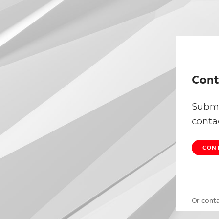
Cont
Submi
conta
CONT
Or cont