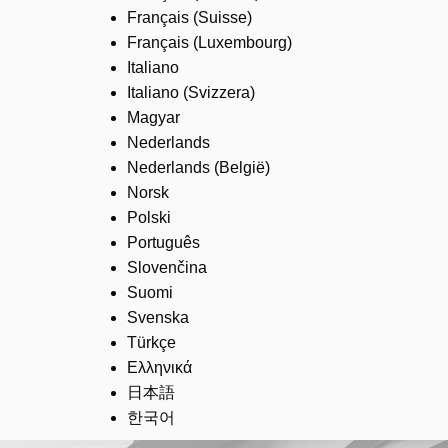
Français (Suisse)
Français (Luxembourg)
Italiano
Italiano (Svizzera)
Magyar
Nederlands
Nederlands (België)
Norsk
Polski
Português
Slovenčina
Suomi
Svenska
Türkçe
Ελληνικά
日本語
한국어