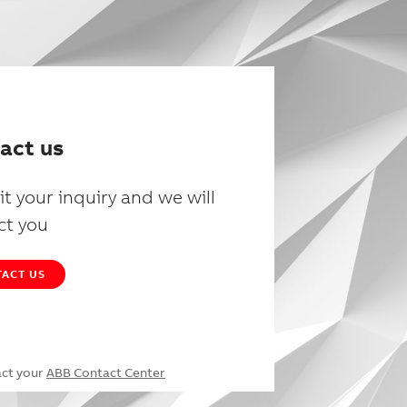
act us
t your inquiry and we will
ct you
ACT US
act your
ABB Contact Center