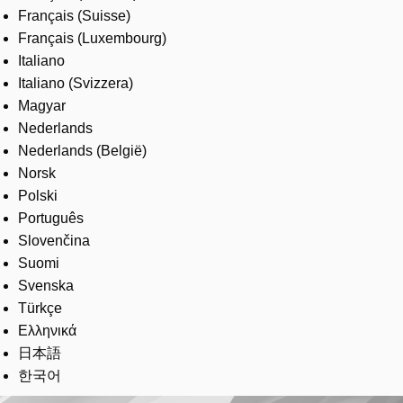
Français (Suisse)
Français (Luxembourg)
Italiano
Italiano (Svizzera)
Magyar
Nederlands
Nederlands (België)
Norsk
Polski
Português
Slovenčina
Suomi
Svenska
Türkçe
Ελληνικά
日本語
한국어