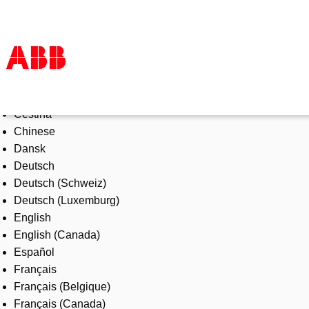
Select Language
Products & Solutions
Čeština
Industries
Chinese
Services
Dansk
About us
Deutsch
Where to buy
Deutsch (Schweiz)
Contact us
Deutsch (Luxemburg)
Careers
English
English (Canada)
Español
Français
Français (Belgique)
Français (Canada)