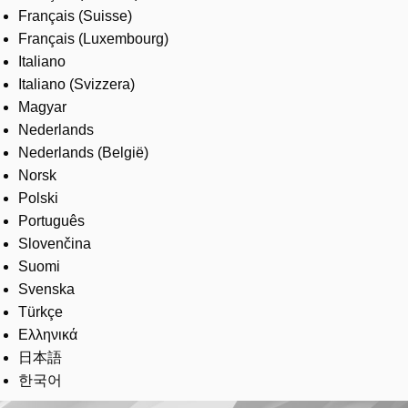
Français (Suisse)
Français (Luxembourg)
Italiano
Italiano (Svizzera)
Magyar
Nederlands
Nederlands (België)
Norsk
Polski
Português
Slovenčina
Suomi
Svenska
Türkçe
Ελληνικά
日本語
한국어