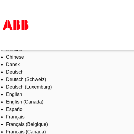
Select Language
Products & Solutions
Čeština
Industries
Chinese
Services
Dansk
About us
Deutsch
Where to buy
Deutsch (Schweiz)
Contact us
Deutsch (Luxemburg)
Careers
English
English (Canada)
Español
Français
Français (Belgique)
Français (Canada)