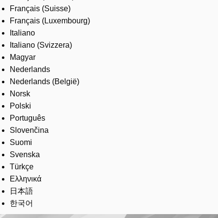
Français (Suisse)
Français (Luxembourg)
Italiano
Italiano (Svizzera)
Magyar
Nederlands
Nederlands (België)
Norsk
Polski
Português
Slovenčina
Suomi
Svenska
Türkçe
Ελληνικά
日本語
한국어