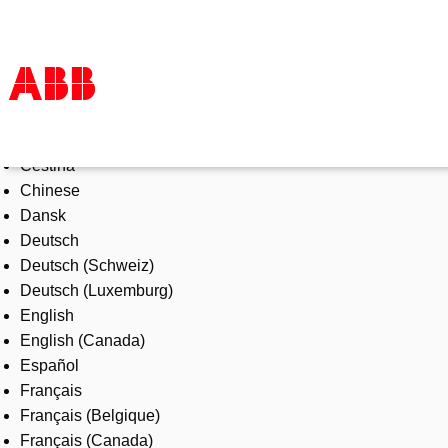
Select Language
Products & Solutions
Čeština
Industries
Chinese
Services
Dansk
About us
Deutsch
Where to buy
Deutsch (Schweiz)
Contact us
Deutsch (Luxemburg)
Careers
English
English (Canada)
Español
Français
Français (Belgique)
Français (Canada)