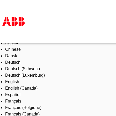
Select Language
Products & Solutions
Čeština
Industries
Chinese
Services
Dansk
About us
Deutsch
Where to buy
Deutsch (Schweiz)
Contact us
Deutsch (Luxemburg)
Careers
English
English (Canada)
Español
Français
Français (Belgique)
Français (Canada)