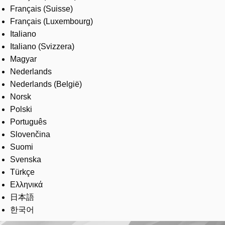
Français (Suisse)
Français (Luxembourg)
Italiano
Italiano (Svizzera)
Magyar
Nederlands
Nederlands (België)
Norsk
Polski
Português
Slovenčina
Suomi
Svenska
Türkçe
Ελληνικά
日本語
한국어