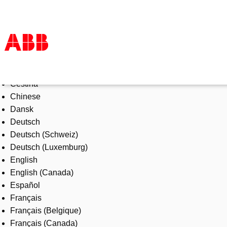
Select Language
Products & Solutions
Čeština
Industries
Chinese
Services
Dansk
About us
Deutsch
Where to buy
Deutsch (Schweiz)
Contact us
Deutsch (Luxemburg)
Careers
English
English (Canada)
Español
Français
Français (Belgique)
Français (Canada)