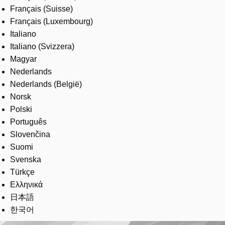
Français (Suisse)
Français (Luxembourg)
Italiano
Italiano (Svizzera)
Magyar
Nederlands
Nederlands (België)
Norsk
Polski
Português
Slovenčina
Suomi
Svenska
Türkçe
Ελληνικά
日本語
한국어