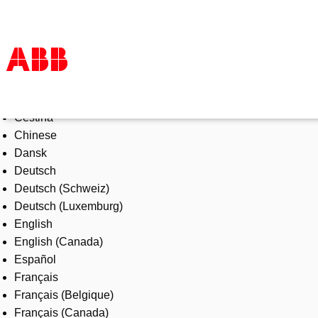
Select Language
Products & Solutions
Čeština
Industries
Chinese
Services
Dansk
About us
Deutsch
Where to buy
Deutsch (Schweiz)
Contact us
Deutsch (Luxemburg)
Careers
English
English (Canada)
Español
Français
Français (Belgique)
Français (Canada)