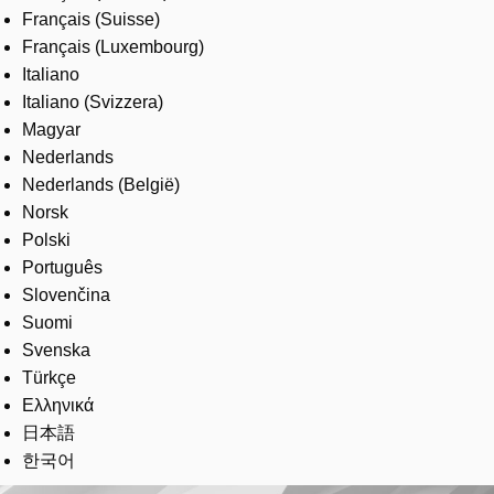
Français (Suisse)
Français (Luxembourg)
Italiano
Italiano (Svizzera)
Magyar
Nederlands
Nederlands (België)
Norsk
Polski
Português
Slovenčina
Suomi
Svenska
Türkçe
Ελληνικά
日本語
한국어