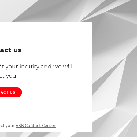
act us
t your inquiry and we will
ct you
ACT US
act your
ABB Contact Center