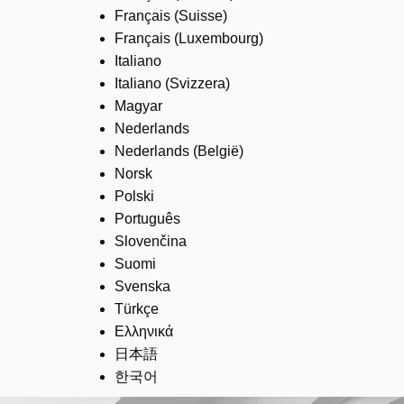
Français (Suisse)
Français (Luxembourg)
Italiano
Italiano (Svizzera)
Magyar
Nederlands
Nederlands (België)
Norsk
Polski
Português
Slovenčina
Suomi
Svenska
Türkçe
Ελληνικά
日本語
한국어