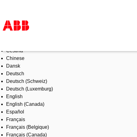
Select Language
Products & Solutions
Čeština
Industries
Chinese
Services
Dansk
About us
Deutsch
Where to buy
Deutsch (Schweiz)
Contact us
Deutsch (Luxemburg)
Careers
English
English (Canada)
Español
Français
Français (Belgique)
Français (Canada)