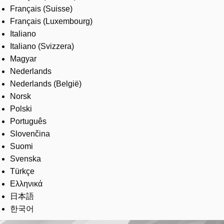
Français (Suisse)
Français (Luxembourg)
Italiano
Italiano (Svizzera)
Magyar
Nederlands
Nederlands (België)
Norsk
Polski
Português
Slovenčina
Suomi
Svenska
Türkçe
Ελληνικά
日本語
한국어