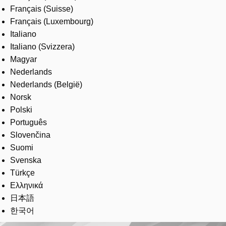
Français (Suisse)
Français (Luxembourg)
Italiano
Italiano (Svizzera)
Magyar
Nederlands
Nederlands (België)
Norsk
Polski
Português
Slovenčina
Suomi
Svenska
Türkçe
Ελληνικά
日本語
한국어