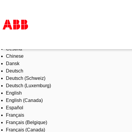
Select Language
Products & Solutions
Čeština
Industries
Chinese
Services
Dansk
About us
Deutsch
Where to buy
Deutsch (Schweiz)
Contact us
Deutsch (Luxemburg)
Careers
English
English (Canada)
Español
Français
Français (Belgique)
Français (Canada)