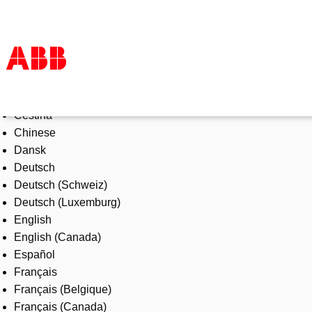
Select Language
Products & Solutions
Čeština
Industries
Chinese
Services
Dansk
About us
Deutsch
Where to buy
Deutsch (Schweiz)
Contact us
Deutsch (Luxemburg)
Careers
English
English (Canada)
Español
Français
Français (Belgique)
Français (Canada)