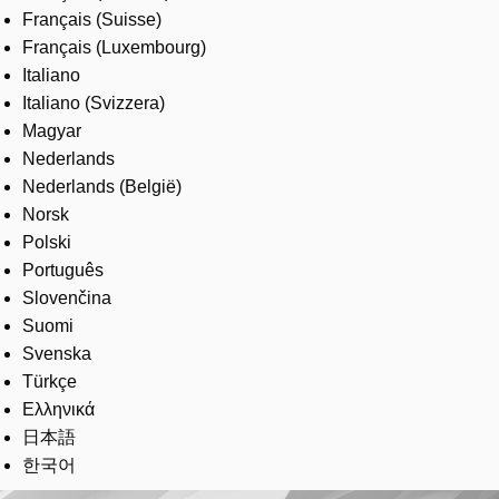
Français (Suisse)
Français (Luxembourg)
Italiano
Italiano (Svizzera)
Magyar
Nederlands
Nederlands (België)
Norsk
Polski
Português
Slovenčina
Suomi
Svenska
Türkçe
Ελληνικά
日本語
한국어