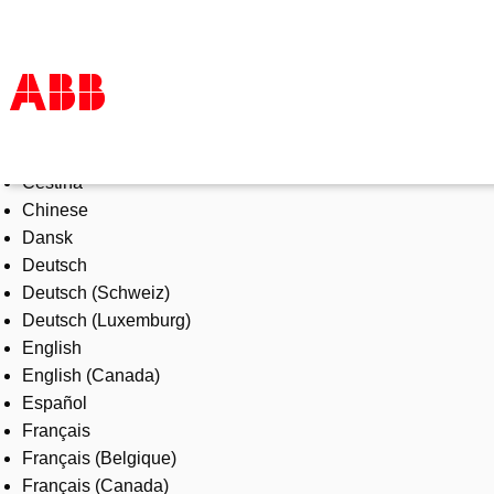
Select Language
Products & Solutions
Čeština
Industries
Chinese
Services
Dansk
About us
Deutsch
Where to buy
Deutsch (Schweiz)
Contact us
Deutsch (Luxemburg)
Careers
English
English (Canada)
Español
Français
Français (Belgique)
Français (Canada)