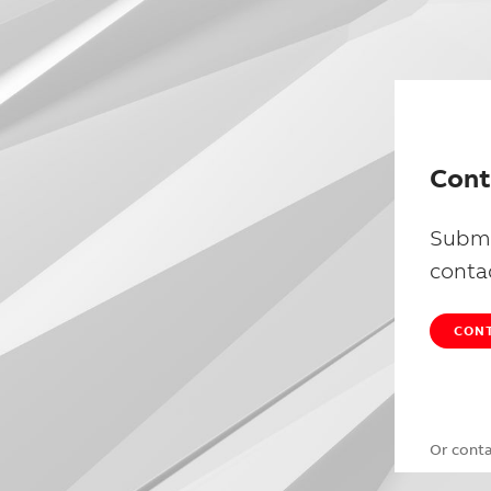
Cont
Submi
conta
CONT
Or cont