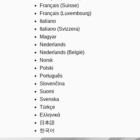
Français (Suisse)
Français (Luxembourg)
Italiano
Italiano (Svizzera)
Magyar
Nederlands
Nederlands (België)
Norsk
Polski
Português
Slovenčina
Suomi
Svenska
Türkçe
Ελληνικά
日本語
한국어