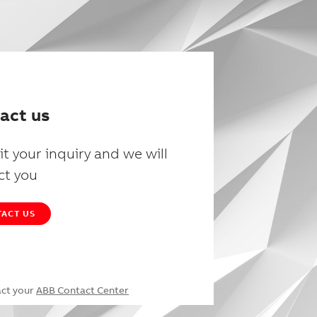
act us
t your inquiry and we will
ct you
ACT US
act your
ABB Contact Center