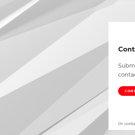
Cont
Submi
conta
CONT
Or cont