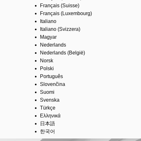
Français (Suisse)
Français (Luxembourg)
Italiano
Italiano (Svizzera)
Magyar
Nederlands
Nederlands (België)
Norsk
Polski
Português
Slovenčina
Suomi
Svenska
Türkçe
Ελληνικά
日本語
한국어