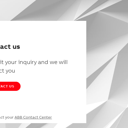
act us
t your inquiry and we will
ct you
ACT US
act your
ABB Contact Center