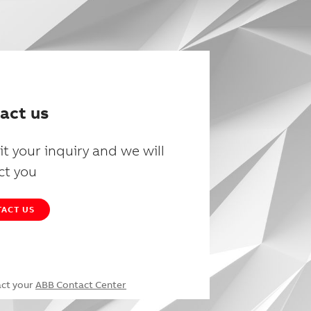
act us
t your inquiry and we will
ct you
ACT US
act your
ABB Contact Center