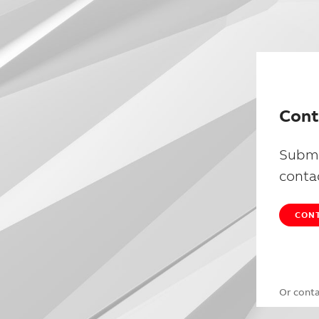
Cont
Submi
conta
CONT
Or cont