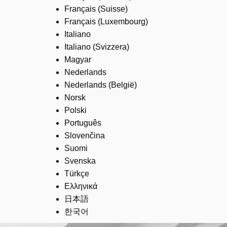
Français (Suisse)
Français (Luxembourg)
Italiano
Italiano (Svizzera)
Magyar
Nederlands
Nederlands (België)
Norsk
Polski
Português
Slovenčina
Suomi
Svenska
Türkçe
Ελληνικά
日本語
한국어