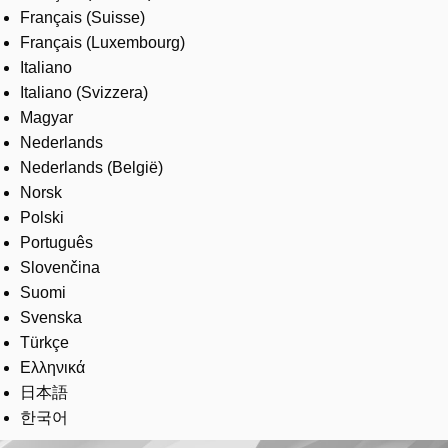
Français (Suisse)
Français (Luxembourg)
Italiano
Italiano (Svizzera)
Magyar
Nederlands
Nederlands (België)
Norsk
Polski
Português
Slovenčina
Suomi
Svenska
Türkçe
Ελληνικά
日本語
한국어