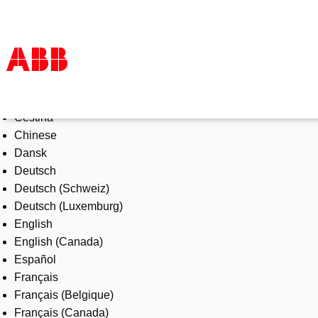
Select Language
Products & Solutions
Čeština
Industries
Chinese
Services
Dansk
About us
Deutsch
Where to buy
Deutsch (Schweiz)
Contact us
Deutsch (Luxemburg)
Careers
English
English (Canada)
Español
Français
Français (Belgique)
Français (Canada)