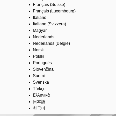
Français (Suisse)
Français (Luxembourg)
Italiano
Italiano (Svizzera)
Magyar
Nederlands
Nederlands (België)
Norsk
Polski
Português
Slovenčina
Suomi
Svenska
Türkçe
Ελληνικά
日本語
한국어