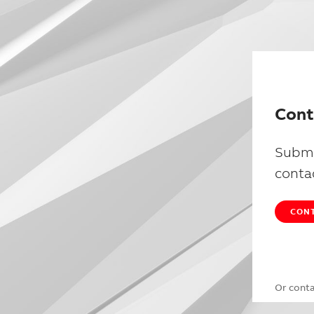
Cont
Submi
conta
CONT
Or cont