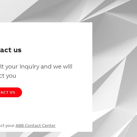
act us
t your inquiry and we will
ct you
ACT US
act your
ABB Contact Center