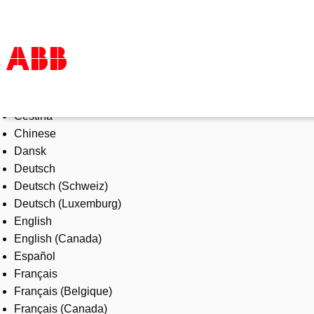
Select Language
Products & Solutions
Čeština
Industries
Chinese
Services
Dansk
About us
Deutsch
Where to buy
Deutsch (Schweiz)
Contact us
Deutsch (Luxemburg)
Careers
English
English (Canada)
Español
Français
Français (Belgique)
Français (Canada)