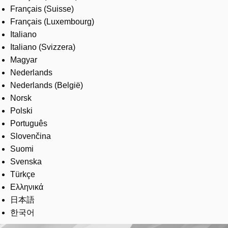
Français (Suisse)
Français (Luxembourg)
Italiano
Italiano (Svizzera)
Magyar
Nederlands
Nederlands (België)
Norsk
Polski
Português
Slovenčina
Suomi
Svenska
Türkçe
Ελληνικά
日本語
한국어